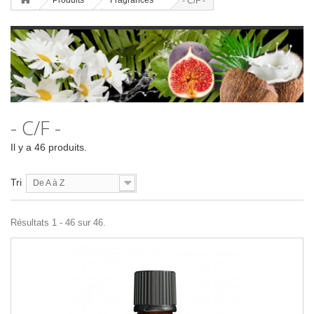
Produits
Fragrances
- C/F -
- C/F -
Il y a 46 produits.
Tri
De A à Z
Résultats 1 - 46 sur 46.