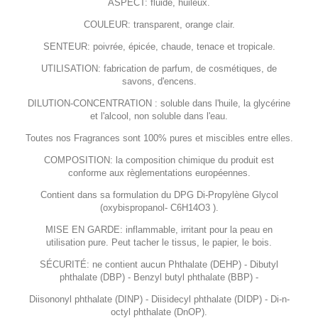
ASPECT: fluide, huileux.
COULEUR: transparent, orange clair.
SENTEUR: poivrée, épicée, chaude, tenace et tropicale.
UTILISATION: fabrication de parfum, de cosmétiques, de
savons, d'encens.
DILUTION-CONCENTRATION : soluble dans l'huile, la glycérine
et l'alcool, non soluble dans l'eau.
Toutes nos Fragrances sont 100% pures et miscibles entre elles.
COMPOSITION: la composition chimique du produit est
conforme aux règlementations européennes.
Contient dans sa formulation du DPG Di-Propylène Glycol
(oxybispropanol- C6H14O3 ).
MISE EN GARDE: inflammable, irritant pour la peau en
utilisation pure. Peut tacher le tissus, le papier, le bois.
SÉCURITÉ: ne contient aucun Phthalate (DEHP) - Dibutyl
phthalate (DBP) - Benzyl butyl phthalate (BBP) -
Diisononyl phthalate (DINP) - Diisidecyl phthalate (DIDP) - Di-n-
octyl phthalate (DnOP).