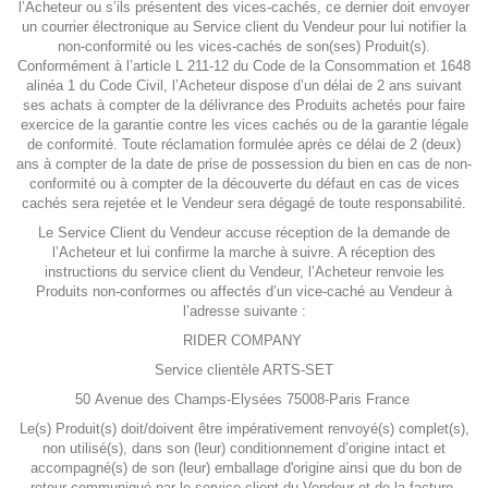
l’Acheteur ou s’ils présentent des vices-cachés, ce dernier doit envoyer
un courrier électronique au Service client du Vendeur pour lui notifier la
non-conformité ou les vices-cachés de son(ses) Produit(s).
Conformément à l’article L 211-12 du Code de la Consommation et 1648
alinéa 1 du Code Civil, l’Acheteur dispose d’un délai de 2 ans suivant
ses achats à compter de la délivrance des Produits achetés pour faire
exercice de la garantie contre les vices cachés ou de la garantie légale
de conformité. Toute réclamation formulée après ce délai de 2 (deux)
ans à compter de la date de prise de possession du bien en cas de non-
conformité ou à compter de la découverte du défaut en cas de vices
cachés sera rejetée et le Vendeur sera dégagé de toute responsabilité.
Le Service Client du Vendeur accuse réception de la demande de
l’Acheteur et lui confirme la marche à suivre. A réception des
instructions du service client du Vendeur, l’Acheteur renvoie les
Produits non-conformes ou affectés d’un vice-caché au Vendeur à
l’adresse suivante :
RIDER COMPANY
Service clientèle ARTS-SET
50 Avenue des Champs-Elysées 75008-Paris France
Le(s) Produit(s) doit/doivent être impérativement renvoyé(s) complet(s),
non utilisé(s), dans son (leur) conditionnement d’origine intact et
accompagné(s) de son (leur) emballage d'origine ainsi que du bon de
retour communiqué par le service client du Vendeur et de la facture.