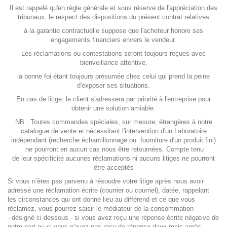
Il est rappelé qu'en règle générale et sous réserve de l'appréciation des
tribunaux, le respect des dispositions du présent contrat relatives
à la garantie contractuelle suppose que l'acheteur honore ses
engagements financiers envers le vendeur.
Les réclamations ou contestations seront toujours reçues avec
bienveillance attentive,
la bonne foi étant toujours présumée chez celui qui prend la peine
d'exposer ses situations.
En cas de litige, le client s'adressera par priorité à l'entreprise pour
obtenir une solution amiable.
NB : Toutes commandes spéciales, sur mesure, étrangères à notre
catalogue de vente et nécessitant l'intervention d'un Laboratoire
indépendant (recherche échantillonnage ou fourniture d'un produit fini)
ne pourront en aucun cas nous être retournées. Compte tenu
de leur spécificité aucunes réclamations ni aucuns litiges ne pourront
être acceptés
Si vous n’êtes pas parvenu à résoudre votre litige après nous avoir
adressé une réclamation écrite (courrier ou courriel), datée, rappelant
les circonstances qui ont donné lieu au différend et ce que vous
réclamez, vous pourrez saisir le médiateur de la consommation
- désigné ci-dessous - si vous avez reçu une réponse écrite négative de
notre part ou si vous n'avez pas reçu de réponse deux mois après