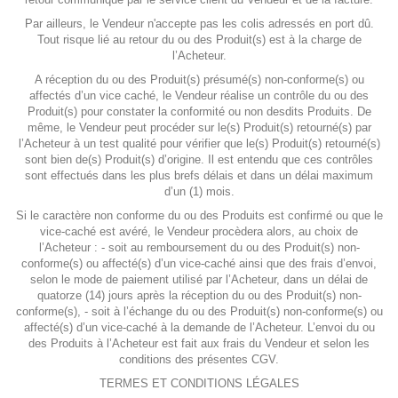
Par ailleurs, le Vendeur n'accepte pas les colis adressés en port dû.
Tout risque lié au retour du ou des Produit(s) est à la charge de
l’Acheteur.
A réception du ou des Produit(s) présumé(s) non-conforme(s) ou
affectés d’un vice caché, le Vendeur réalise un contrôle du ou des
Produit(s) pour constater la conformité ou non desdits Produits. De
même, le Vendeur peut procéder sur le(s) Produit(s) retourné(s) par
l’Acheteur à un test qualité pour vérifier que le(s) Produit(s) retourné(s)
sont bien de(s) Produit(s) d’origine. Il est entendu que ces contrôles
sont effectués dans les plus brefs délais et dans un délai maximum
d’un (1) mois.
Si le caractère non conforme du ou des Produits est confirmé ou que le
vice-caché est avéré, le Vendeur procèdera alors, au choix de
l’Acheteur : - soit au remboursement du ou des Produit(s) non-
conforme(s) ou affecté(s) d’un vice-caché ainsi que des frais d’envoi,
selon le mode de paiement utilisé par l’Acheteur, dans un délai de
quatorze (14) jours après la réception du ou des Produit(s) non-
conforme(s), - soit à l’échange du ou des Produit(s) non-conforme(s) ou
affecté(s) d’un vice-caché à la demande de l’Acheteur. L’envoi du ou
des Produits à l’Acheteur est fait aux frais du Vendeur et selon les
conditions des présentes CGV.
TERMES ET CONDITIONS LÉGALES